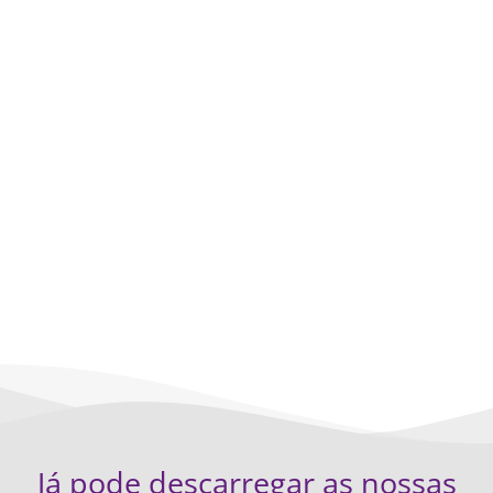
OBRIGADO
PELO SEU
INTERESSE
Já pode descarregar as nossas